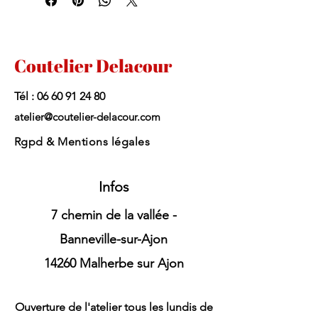
Le forfait affutage comprend:
-le contrôle du jeu
-l’affutage
-le nettoyage
Coutelier Delacour
-contrôle de l’affutage sur banc 
micrométrique
Tél :
06 60 91 24 80
-test du jeu de peignes
-graissage
atelier@coutelier-delacour.com
-emballage
Rgpd & Mentions légales
Toutes marques confondues 
Infos
7 chemin de la vallée -
Banneville-sur-Ajon
14260 Malherbe sur Ajon
Ouverture de l'atelier tous les lundis de